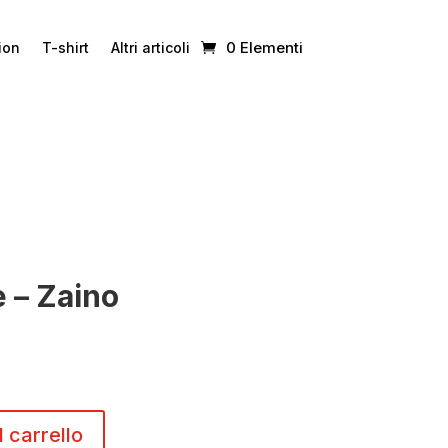
0 Elementi
ion
T-shirt
Altri articoli
 – Zaino
l carrello