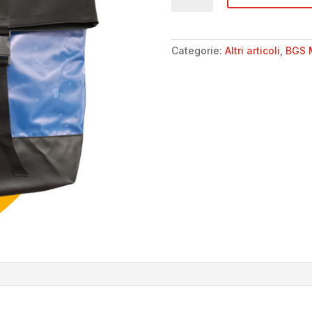
-
Zaino
quantità
Categorie:
Altri articoli
,
BGS 