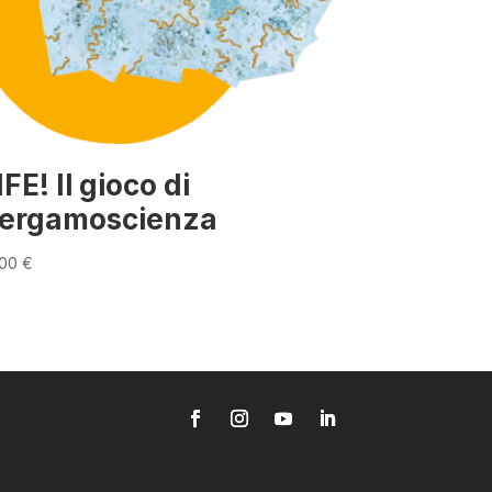
IFE! Il gioco di
ergamoscienza
,00
€