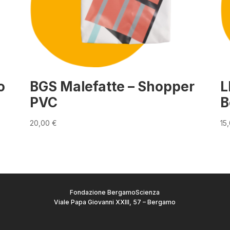
o
BGS Malefatte – Shopper
L
PVC
B
20,00
€
15
Fondazione BergamoScienza
Viale Papa Giovanni XXIII, 57 – Bergamo