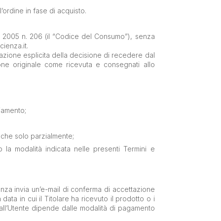
l’ordine in fase di acquisto.
mbre 2005 n. 206 (il “Codice del Consumo”), senza
ienza.it.
razione esplicita della decisione di recedere dal
ione originale come ricevuta e consegnati allo
giamento;
nche solo parzialmente;
o la modalità indicata nelle presenti Termini e
ienza invia un’e-mail di conferma di accettazione
ata in cui il Titolare ha ricevuto il prodotto o i
 dall’Utente dipende dalle modalità di pagamento