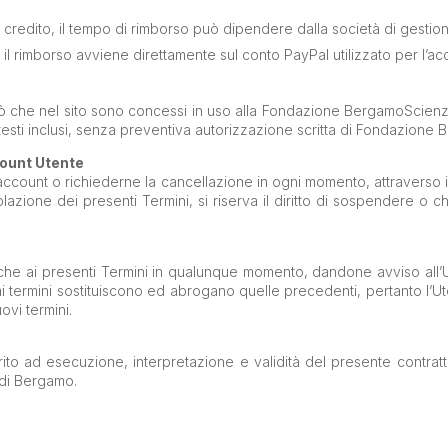
di credito, il tempo di rimborso può dipendere dalla società di gestion
, il rimborso avviene direttamente sul conto PayPal utilizzato per l’a
 ciò che nel sito sono concessi in uso alla Fondazione BergamoScienz
 e testi inclusi, senza preventiva autorizzazione scritta di Fondazion
count Utente
ri account o richiederne la cancellazione in ogni momento, attraverso 
 violazione dei presenti Termini, si riserva il diritto di sospendere 
odifiche ai presenti Termini in qualunque momento, dandone avviso all
i termini sostituiscono ed abrogano quelle precedenti, pertanto l’U
ovi termini.
erito ad esecuzione, interpretazione e validità del presente contrat
o di Bergamo.