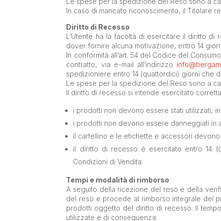
Le spese per la spedizione del Reso sono a car
In caso di mancato riconoscimento, il Titolare rest
Diritto di Recesso
L’Utente ha la facoltà di esercitare il diritto 
dover fornire alcuna motivazione, entro 14 giorni
In conformità all’art. 54 del Codice del Consumo
contratto, via e-mail all’indirizzo
info@bergamo
spedizioniere entro 14 (quattordici) giorni che 
Le spese per la spedizione del Reso sono a car
Il diritto di recesso si intende esercitato corr
i prodotti non devono essere stati utilizzati,
i prodotti non devono essere danneggiati in al
il cartellino e le etichette e accessori devo
il diritto di recesso è esercitato entro 14 
Condizioni di Vendita.
Tempi e modalità di rimborso
A seguito della ricezione del reso e della verif
del reso e procede al rimborso integrale del prez
prodotti oggetto del diritto di recesso. Il tem
utilizzate e di conseguenza: