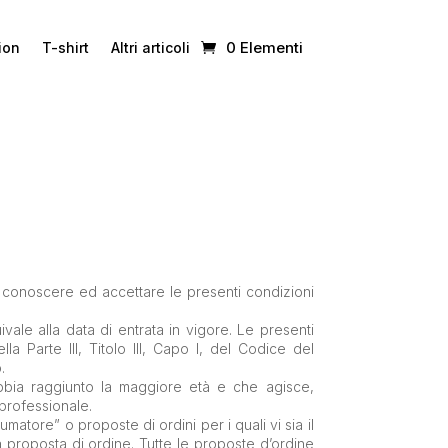
0 Elementi
ion
T-shirt
Altri articoli
 conoscere ed accettare le presenti condizioni
ale alla data di entrata in vigore. Le presenti
la Parte III, Titolo III, Capo I, del Codice del
.
abbia raggiunto la maggiore età e che agisce,
 professionale.
umatore” o proposte di ordini per i quali vi sia il
lla proposta di ordine. Tutte le proposte d’ordine