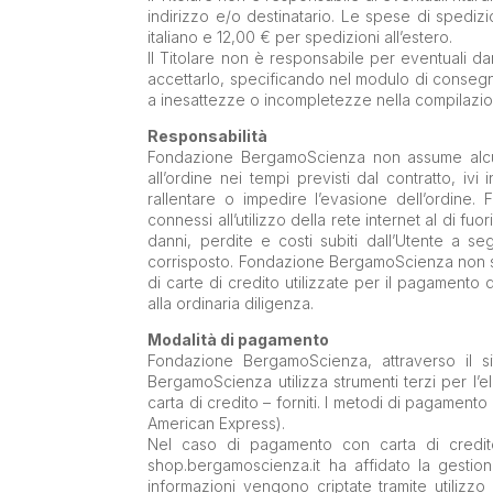
indirizzo e/o destinatario. Le spese di spediz
italiano e 12,00 € per spedizioni all’estero.
Il Titolare non è responsabile per eventuali dan
accettarlo, specificando nel modulo di consegna
a inesattezze o incompletezze nella compilazion
Responsabilità
Fondazione BergamoScienza non assume alcuna
all’ordine nei tempi previsti dal contratto, 
rallentare o impedire l’evasione dell’ordine
connessi all’utilizzo della rete internet al di 
danni, perdite e costi subiti dall’Utente a se
corrisposto. Fondazione BergamoScienza non si 
di carte di credito utilizzate per il pagamento 
alla ordinaria diligenza.
Modalità di pagamento
Fondazione BergamoScienza, attraverso il si
BergamoScienza utilizza strumenti terzi per l’
carta di credito – forniti. I metodi di pagamento
American Express).
Nel caso di pagamento con carta di credito a
shop.bergamoscienza.it ha affidato la gestio
informazioni vengono criptate tramite utilizzo