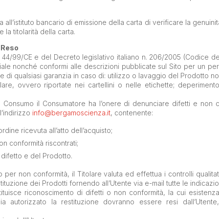
ll’istituto bancario di emissione della carta di verificare la genuinità
la titolarità della carta.
i Reso
ea 44/99/CE e del Decreto legislativo italiano n. 206/2005 (Codice de
eriale nonché conformi alle descrizioni pubblicate sul Sito per un pe
e di qualsiasi garanzia in caso di: utilizzo o lavaggio del Prodotto 
olare, ovvero riportate nei cartellini o nelle etichette; deperimen
el Consumo il Consumatore ha l’onere di denunciare difetti e non c
l’indirizzo
info@bergamoscienza.it
, contenente:
ine ricevuta all’atto dell’acquisto;
on conformità riscontrati;
difetto e del Prodotto.
per non conformità, il Titolare valuta ed effettua i controlli qualitati
tituzione dei Prodotti fornendo all’Utente via e-mail tutte le indicazio
ostituisce riconoscimento di difetti o non conformità, la cui esiste
bbia autorizzato la restituzione dovranno essere resi dall’Utente,