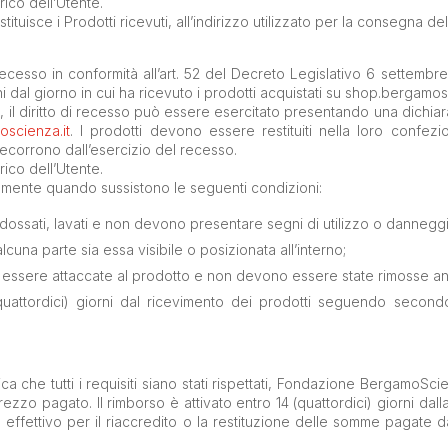
ico dell’Utente.
ituisce i Prodotti ricevuti, all’indirizzo utilizzato per la consegna del
di recesso in conformità all’art. 52 del Decreto Legislativo 6 sette
 dal giorno in cui ha ricevuto i prodotti acquistati su shop.bergamosc
, il diritto di recesso può essere esercitato presentando una dichia
scienza.it
. I prodotti devono essere restituiti nella loro confez
decorrono dall’esercizio del recesso.
ico dell’Utente.
ettamente quando sussistono le seguenti condizioni:
 indossati, lavati e non devono presentare segni di utilizzo o danneg
cuna parte sia essa visibile o posizionata all’interno;
no essere attaccate al prodotto e non devono essere state rimosse a
(quattordici) giorni dal ricevimento dei prodotti seguendo second
ica che tutti i requisiti siano stati rispettati, Fondazione BergamoSc
zo pagato. Il rimborso è attivato entro 14 (quattordici) giorni dalla d
po effettivo per il riaccredito o la restituzione delle somme pagate