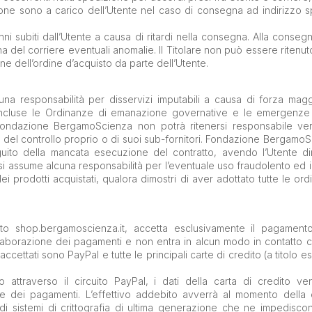
ione sono a carico dell’Utente nel caso di consegna ad indirizzo s
ni subiti dall’Utente a causa di ritardi nella consegna. Alla conseg
 del corriere eventuali anomalie. Il Titolare non può essere ritenu
e dell’ordine d’acquisto da parte dell’Utente.
 responsabilità per disservizi imputabili a causa di forza mag
ivi incluse le Ordinanze di emanazione governative e le emergenze
. Fondazione BergamoScienza non potrà ritenersi responsabile ver
fuori del controllo proprio o di suoi sub-fornitori. Fondazione Bergamo
guito della mancata esecuzione del contratto, avendo l’Utente dir
assume alcuna responsabilità per l’eventuale uso fraudolento ed ille
dei prodotti acquistati, qualora dimostri di aver adottato tutte le o
to shop.bergamoscienza.it, accetta esclusivamente il pagamento 
elaborazione dei pagamenti e non entra in alcun modo in contatto co
 accettati sono PayPal e tutte le principali carte di credito (a titolo
ttraverso il circuito PayPal, i dati della carta di credito ve
ne dei pagamenti. L’effettivo addebito avverrà al momento della
 di sistemi di crittografia di ultima generazione che ne impediscono