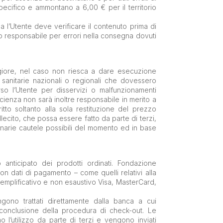
pecifico e ammontano a 6,00 € per il territorio
na l’Utente deve verificare il contenuto prima di
to responsabile per errori nella consegna dovuti
giore, nel caso non riesca a dare esecuzione
 sanitarie nazionali o regionali che dovessero
so l’Utente per disservizi o malfunzionamenti
Scienza non sarà inoltre responsabile in merito a
itto soltanto alla sola restituzione del prezzo
cito, che possa essere fatto da parte di terzi,
rdinarie cautele possibili del momento ed in base
anticipato dei prodotti ordinati. Fondazione
n dati di pagamento – come quelli relativi alla
 esemplificativo e non esaustivo Visa, MasterCard,
ngono trattati direttamente dalla banca a cui
 conclusione della procedura di check-out. Le
 l’utilizzo da parte di terzi e vengono inviati