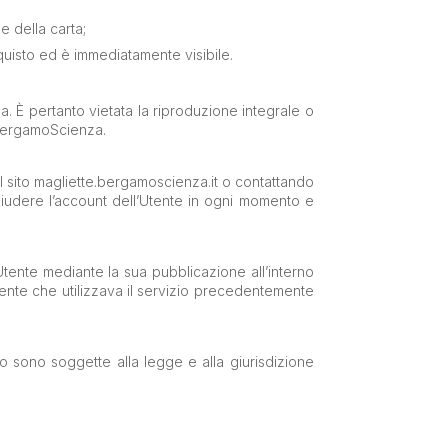
e della carta;
cquisto ed è immediatamente visibile.
a. È pertanto vietata la riproduzione integrale o
e BergamoScienza.
il sito magliette.bergamoscienza.it o contattando
o chiudere l’account dell’Utente in ogni momento e
’Utente mediante la sua pubblicazione all’interno
tente che utilizzava il servizio precedentemente
to sono soggette alla legge e alla giurisdizione