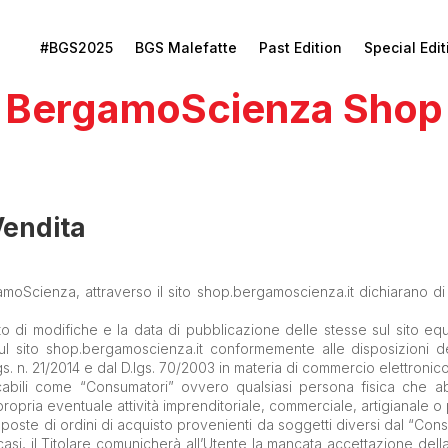
#BGS2025
BGS Malefatte
Past Edition
Special Edit
BergamoScienza Shop
Vendita
moScienza, attraverso il sito shop.bergamoscienza.it dichiarano di
di modifiche e la data di pubblicazione delle stesse sul sito equiv
 sul sito shop.bergamoscienza.it conformemente alle disposizioni del
s. n. 21/2014 e dal D.lgs. 70/2003 in materia di commercio elettronico
ficabili come “Consumatori” ovvero qualsiasi persona fisica che 
propria eventuale attività imprenditoriale, commerciale, artigianale o
 proposte di ordini di acquisto provenienti da soggetti diversi dal “Cons
ali casi, il Titolare comunicherà all’Utente la mancata accettazione de