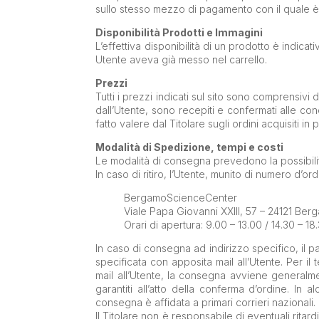
sullo stesso mezzo di pagamento con il quale è sta
Disponibilità Prodotti e Immagini
L’effettiva disponibilità di un prodotto è indica
Utente aveva già messo nel carrello.
Prezzi
Tutti i prezzi indicati sul sito sono comprensivi 
dall’Utente, sono recepiti e confermati alle c
fatto valere dal Titolare sugli ordini acquisiti
Modalità di Spedizione, tempi e costi
Le modalità di consegna prevedono la possibilità 
In caso di ritiro, l’Utente, munito di numero d’or
BergamoScienceCenter
Viale Papa Giovanni XXIII, 57 – 24121 Ber
Orari di apertura: 9.00 – 13.00 / 14.30 – 18
In caso di consegna ad indirizzo specifico, il p
specificata con apposita mail all’Utente. Per il 
mail all’Utente, la consegna avviene generalm
garantiti all’atto della conferma d’ordine. In a
consegna è affidata a primari corrieri nazionali.
Il Titolare non è responsabile di eventuali ritar