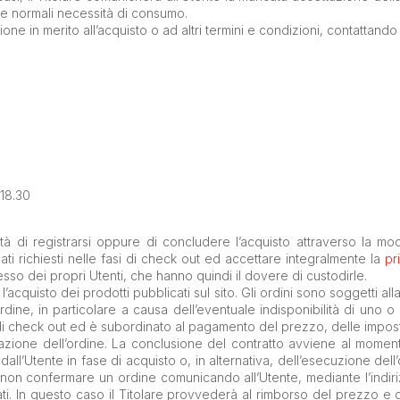
e normali necessità di consumo.
ne in merito all’acquisto o ad altri termini e condizioni, contattando i 
-18.30
ltà di registrarsi oppure di concludere l’acquisto attraverso la m
 dati richiesti nelle fasi di check out ed accettare integralmente la
pr
cesso dei propri Utenti, che hanno quindi il dovere di custodirle.
r l’acquisto dei prodotti pubblicati sul sito. Gli ordini sono soggetti al
rdine, in particolare a causa dell’eventuale indisponibilità di uno o
 di check out ed è subordinato al pagamento del prezzo, delle impos
zione dell’ordine. La conclusione del contratto avviene al momento d
to dall’Utente in fase di acquisto o, in alternativa, dell’esecuzione de
à di non confermare un ordine comunicando all’Utente, mediante l’indir
stati. In questo caso il Titolare provvederà al rimborso del prezzo e