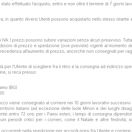
to effettuato l’acquisto, entro e non oltre il termine di 7 giorni lavo
tiva, in quanto diversi Utenti possono acquistarlo nello stesso istant
di IVA. I prezzi possono subire variazioni senza alcun preavviso. Tutta
ondizioni di prezzo e spedizione (ove previste) vigenti al momento 
 in precedenza all’aumento di prezzo, ancorché non consegnati per ragi
per l’Utente di scegliere fra il ritiro e la consegna ad indirizzo spe
dine, si reca presso:
gamo (BG)
.30
acco viene consegnato al corriere nei 10 giorni lavorativi successivi
territorio italiano (ad eccezione delle Isole Minori e dei luoghi disag
ente entro 72 ore; per i Paesi esteri, i tempi di consegna dipen
lcuni periodi critici per i corrieri, come il Natale e altre festività,
di occorrenti nella spedizione per accordi presi fra Utente e corriere,