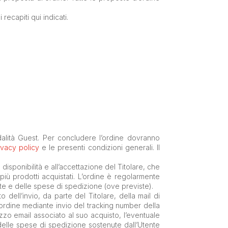
recapiti qui indicati.
odalità Guest. Per concludere l’ordine dovranno
ivacy policy
e le presenti condizioni generali. Il
la disponibilità e all’accettazione del Titolare, che
 più prodotti acquistati. L’ordine è regolarmente
te e delle spese di spedizione (ove previste).
ell’invio, da parte del Titolare, della mail di
ll’ordine mediante invio del tracking number della
izzo email associato al suo acquisto, l’eventuale
 delle spese di spedizione sostenute dall’Utente