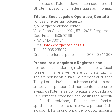
trasmesse dall’Utente devono corrispondere all
Gli Utenti possono richiedere qualsiasi informazio
Titolare Sede Legale e Operativa, Contatti
Fondazione BergamoScienza
c/o BergamoScienceCenter
Viale Papa Giovanni XXIII, 57 – 24121 Bergamo
Cod. Fisc. 95150570166
P.IVA 04154730164
E-mail
info@bergamoscienza.it
Tel. +39 035 215992
Orari di apertura al pubblico: 9.00-13.00 / 14.30
Procedura di acquisto e Registrazione
Per poter acquistare, gli Utenti hanno la faco
fornire, in maniera veritiera e completa, tutti i
Titolare non ha visibilità sulle credenziali di ac
Tutti gli ordini inviati costituiscono un’offerta pe
si riserva la possibilità di non confermare un o
inviato dall’Utente se completata la procedura
La “Conferma d’ordine” non costituisce accetta
notifica di spedizione, all’indirizzo email forni
spedizione. Il Titolare si riserva la possibilit
indisponibilità di uno o più dei prodotti acqui