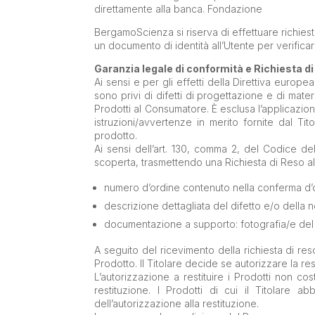
direttamente alla banca. Fondazione
BergamoScienza si riserva di effettuare richiesta a
un documento di identità all’Utente per verificare 
Garanzia legale di conformità e Richiesta d
Ai sensi e per gli effetti della Direttiva europ
sono privi di difetti di progettazione e di mat
Prodotti al Consumatore. È esclusa l’applicazion
istruzioni/avvertenze in merito fornite dal Tit
prodotto.
Ai sensi dell’art. 130, comma 2, del Codice d
scoperta, trasmettendo una Richiesta di Reso al
numero d’ordine contenuto nella conferma d’ord
descrizione dettagliata del difetto e/o della n
documentazione a supporto: fotografia/e del 
A seguito del ricevimento della richiesta di reso 
Prodotto. Il Titolare decide se autorizzare la res
L’autorizzazione a restituire i Prodotti non c
restituzione. I Prodotti di cui il Titolare a
dell’autorizzazione alla restituzione.