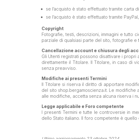
se l’acquisto è stato effettuato tramite carta 
se l’acquisto è stato effettuato tramite PayPal
Copyright
Fotografie, testi, descrizioni, immagini e tutto
parziale di qualsiasi parte del sito, fotografie
Cancellazione account e chiusura degli ac
Gli Utenti registrati possono disattivare i prop
direttamente il Titolare. Il Titolare, in caso di
senza preavviso.
Modifiche ai presenti Termini
Il Titolare si riserva il diritto di apportare m
del sito shop.bergamoscienza.it. Le modifiche a
alle modifiche, accetta senza alcuna riserva i nu
Legge applicabile e Foro competente
I presenti Termini e tutte le controversie in m
dello Stato italiano. Il foro competente è quell
Ultimo aggiornamento 23 ottobre 2024