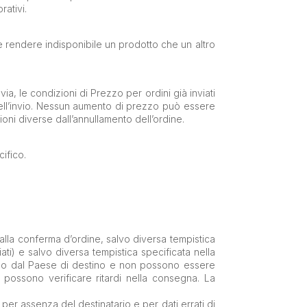
rativi.
e e rendere indisponibile un prodotto che un altro
via, le condizioni di Prezzo per ordini già inviati
dell’invio. Nessun aumento di prezzo può essere
oni diverse dall’annullamento dell’ordine.
cifico.
 alla conferma d’ordine, salvo diversa tempistica
iati) e salvo diversa tempistica specificata nella
dono dal Paese di destino e non possono essere
 si possono verificare ritardi nella consegna. La
 per assenza del destinatario e per dati errati di