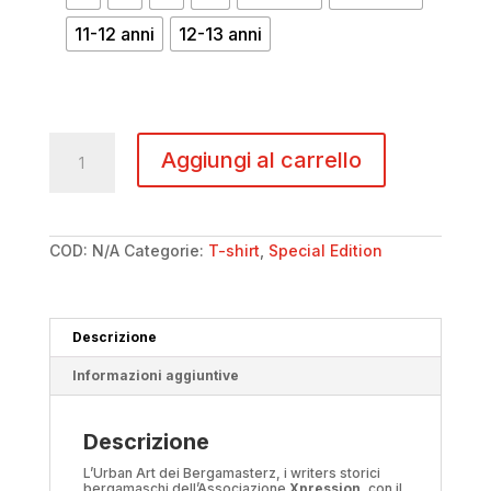
11-12 anni
12-13 anni
T-
shirt
Aggiungi al carrello
Xpression
-
Cuore
quantità
COD:
N/A
Categorie:
T-shirt
,
Special Edition
Descrizione
Informazioni aggiuntive
Descrizione
L’Urban Art dei Bergamasterz, i writers storici
bergamaschi dell’Associazione
Xpression
, con il