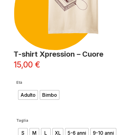
T-shirt Xpression – Cuore
15,00
€
Età
Adulto
Bimbo
Taglia
S
M
L
XL
5-6 anni
9-10 anni