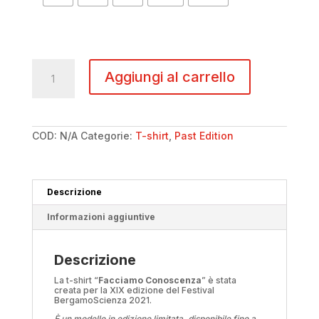
T-
shirt
Aggiungi al carrello
#BGS2021
-
Bimbo
quantità
COD:
N/A
Categorie:
T-shirt
,
Past Edition
Descrizione
Informazioni aggiuntive
Descrizione
La t-shirt “
Facciamo Conoscenza
” è stata
creata per la XIX edizione del Festival
BergamoScienza 2021.
È un modello in edizione limitata, disponibile fino a