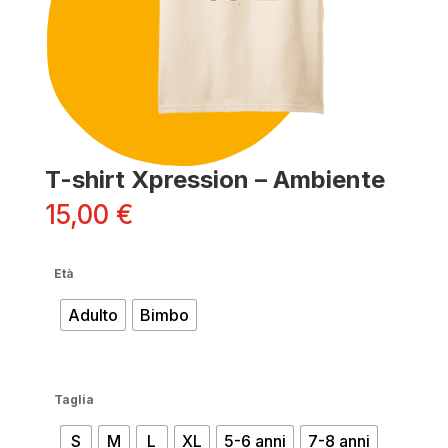
T-shirt Xpression – Ambiente
15,00
€
Età
Adulto
Bimbo
Taglia
S
M
L
XL
5-6 anni
7-8 anni