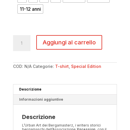
11-12 anni
T-
shirt
Aggiungi al carrello
Xpression
-
Ambiente
quantità
COD:
N/A
Categorie:
T-shirt
,
Special Edition
Descrizione
Informazioni aggiuntive
Descrizione
L’Urban Art dei Bergamasterz, i writers storici
bergamaschi dell’Associazione
Xpression
, con il